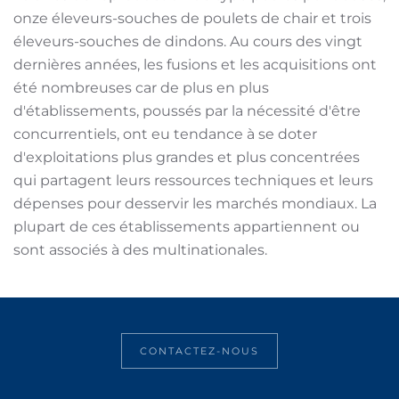
onze éleveurs-souches de poulets de chair et trois
éleveurs-souches de dindons. Au cours des vingt
dernières années, les fusions et les acquisitions ont
été nombreuses car de plus en plus
d'établissements, poussés par la nécessité d'être
concurrentiels, ont eu tendance à se doter
d'exploitations plus grandes et plus concentrées
qui partagent leurs ressources techniques et leurs
dépenses pour desservir les marchés mondiaux. La
plupart de ces établissements appartiennent ou
sont associés à des multinationales.
CONTACTEZ-NOUS